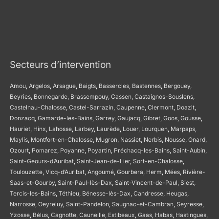
Secteurs d’intervention
Amou
,
Argelos
,
Arsague
,
Baigts
,
Bassercles
,
Bastennes
,
Bergouey
,
Beyries
,
Bonnegarde
,
Brassempouy
,
Cassen
,
Castaignos-Souslens
,
Castelnau-Chalosse
,
Castel-Sarrazin
,
Caupenne
,
Clermont
,
Doazit
,
Donzacq
,
Gamarde-les-Bains
,
Garrey
,
Gaujacq
,
Gibret
,
Goos
,
Gousse
,
Hauriet
,
Hinx
,
Lahosse
,
Larbey
,
Laurède
,
Louer
,
Lourquen
,
Marpaps
,
Maylis
,
Montfort-en-Chalosse
,
Mugron
,
Nassiet
,
Nerbis
,
Nousse
,
Onard
,
Ozourt
,
Pomarez
,
Poyanne
,
Poyartin
,
Préchacq-les-Bains
,
Saint-Aubin
,
Saint-Geours-d’Auribat
,
Saint-Jean-de-Lier
,
Sort-en-Chalosse
,
Toulouzette
,
Vicq-d’Auribat
,
Angoumé
,
Gourbera
,
Herm
,
Mées
,
Rivière-
Saas-et-Gourby
,
Saint-Paul-lès-Dax
,
Saint-Vincent-de-Paul
,
Siest
,
Tercis-les-Bains
,
Téthieu
,
Bénesse-lès-Dax
,
Candresse
,
Heugas
,
Narrosse
,
Oeyreluy
,
Saint-Pandelon
,
Saugnac-et-Cambran
,
Seyresse
,
Yzosse
,
Bélus
,
Cagnotte
,
Cauneille
,
Estibeaux
,
Gaas
,
Habas
,
Hastingues
,