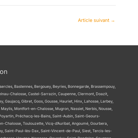
Article suivant
→
ion
sercles
,
Bastennes
,
Bergouey
,
Beyries
,
Bonnegarde
,
Brassempouy
,
elnau-Chalosse
,
Castel-Sarrazin
,
Caupenne
,
Clermont
,
Doazit
,
ey
,
Gaujacq
,
Gibret
,
Goos
,
Gousse
,
Hauriet
,
Hinx
,
Lahosse
,
Larbey
,
,
Maylis
,
Montfort-en-Chalosse
,
Mugron
,
Nassiet
,
Nerbis
,
Nousse
,
Poyartin
,
Préchacq-les-Bains
,
Saint-Aubin
,
Saint-Geours-
en-Chalosse
,
Toulouzette
,
Vicq-d’Auribat
,
Angoumé
,
Gourbera
,
by
,
Saint-Paul-lès-Dax
,
Saint-Vincent-de-Paul
,
Siest
,
Tercis-les-