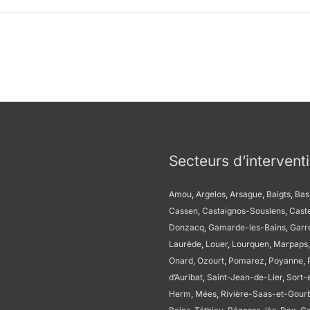
Secteurs d’intervent
Amou
,
Argelos
,
Arsague
,
Baigts
,
Bas
Cassen
,
Castaignos-Souslens
,
Cast
Donzacq
,
Gamarde-les-Bains
,
Garr
Laurède
,
Louer
,
Lourquen
,
Marpaps
Onard
,
Ozourt
,
Pomarez
,
Poyanne
,
d’Auribat
,
Saint-Jean-de-Lier
,
Sort-
Herm
,
Mées
,
Rivière-Saas-et-Gour